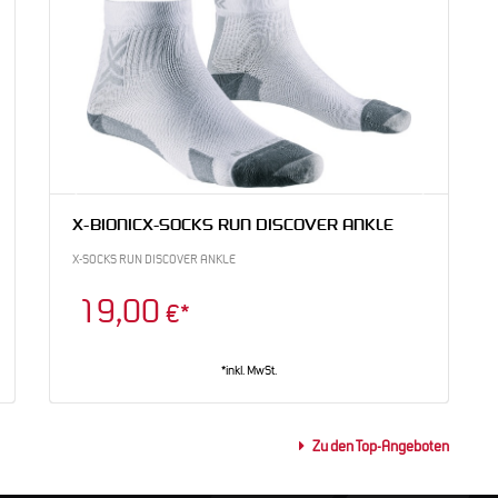
X-BIONIC
X-SOCKS RUN DISCOVER ANKLE
X-
X-SOCKS RUN DISCOVER ANKLE
X-SO
19,00
1
€*
*inkl. MwSt.
Zu den Top-Angeboten